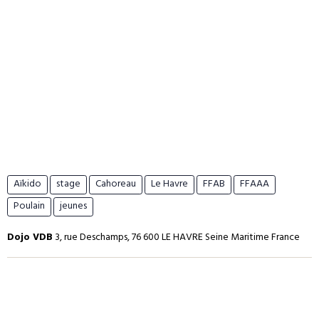
Aïkido
stage
Cahoreau
Le Havre
FFAB
FFAAA
Poulain
jeunes
Dojo VDB
3, rue Deschamps, 76 600 LE HAVRE Seine Maritime France