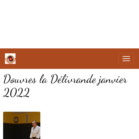
Douvres la Délivrande janvier
2022