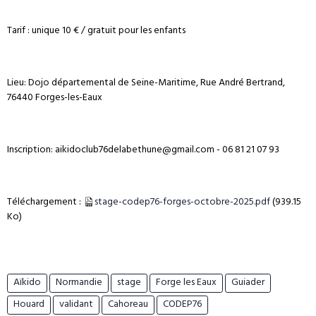
Tarif : unique 10 € / gratuit pour les enfants
Lieu: Dojo départemental de Seine-Maritime, Rue André Bertrand,
76440 Forges-les-Eaux
Inscription: aikidoclub76delabethune@gmail.com - 06 81 21 07 93
Téléchargement :
stage-codep76-forges-octobre-2025.pdf
(939.15
Ko)
Aïkido
Normandie
stage
Forge les Eaux
Guiader
Houard
validant
Cahoreau
CODEP76